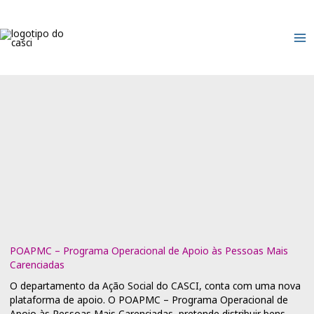
Skip
to
content
POAPMC – Programa Operacional de Apoio às Pessoas Mais
Carenciadas
O departamento da
Ação Social
do
CASCI
, conta com uma nova
plataforma de apoio. O POAPMC – Programa Operacional de
Apoio às Pessoas Mais Carenciadas, pretende distribuir bens