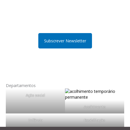
A newsletter digital CASCI, que acompanha as novas tendências de
comunicação, sendo mais acessível e de mais fácil leitura. A
periodicidade é mensal, e agregará as notícias mais relevantes da
Instituição, como uma agenda de acontecimentos. Assim se
pretender receber a newsletter deverá submeter o registo aqui.
Subscrever Newsletter
Departamentos
Ação social
Acolhimento
Infância
Reabilitação