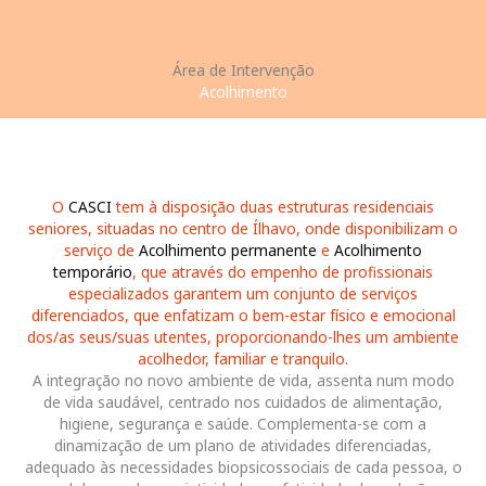
Área de Intervenção
Acolhimento
O
CASCI
tem à disposição duas estruturas residenciais
seniores, situadas no centro de Ílhavo, onde disponibilizam o
serviço de
Acolhimento permanente
e
Acolhimento
temporário
, que através do empenho de profissionais
especializados garantem um conjunto de serviços
diferenciados, que enfatizam o bem-estar físico e emocional
dos/as seus/suas utentes, proporcionando-lhes um ambiente
acolhedor, familiar e tranquilo.
A integração no novo ambiente de vida, assenta num modo
de vida saudável, centrado nos cuidados de alimentação,
higiene, segurança e saúde. Complementa-se com a
dinamização de um plano de atividades diferenciadas,
adequado às necessidades biopsicossociais de cada pessoa, o