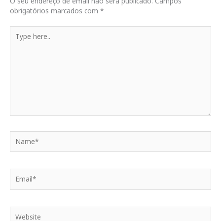
O seu endereço de email não será publicado.
Campos
obrigatórios marcados com
*
Type
here..
Name*
Email*
Website