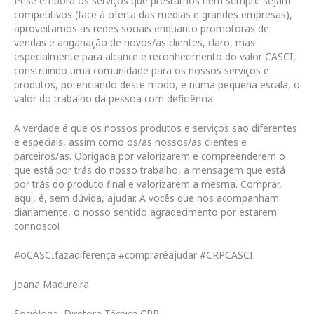
Pese embora os serviços que prestamos nem sempre sejam
competitivos (face à oferta das médias e grandes empresas),
aproveitamos as redes sociais enquanto promotoras de
vendas e angariação de novos/as clientes, claro, mas
especialmente para alcance e reconhecimento do valor CASCI,
construindo uma comunidade para os nossos serviços e
produtos, potenciando deste modo, e numa pequena escala, o
valor do trabalho da pessoa com deficiência.
A verdade é que os nossos produtos e serviços são diferentes
e especiais, assim como os/as nossos/as clientes e
parceiros/as. Obrigada por valorizarem e compreenderem o
que está por trás do nosso trabalho, a mensagem que está
por trás do produto final e valorizarem a mesma. Comprar,
aqui, é, sem dúvida, ajudar. A vocês que nos acompanham
diariamente, o nosso sentido agradecimento por estarem
connosco!
#oCASCIfazadiferença #compraréajudar #CRPCASCI
Joana Madureira
Socióloga, Diretora Técnica CRP