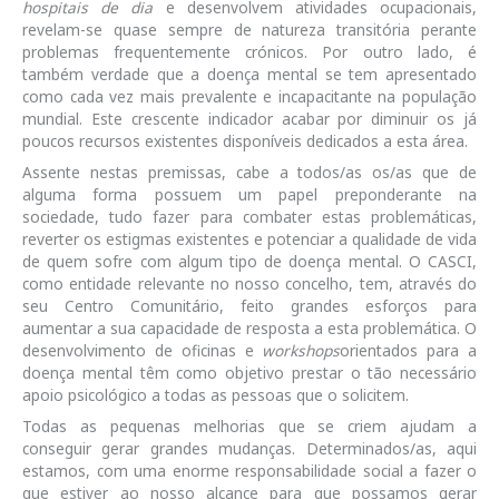
hospitais de dia
e desenvolvem atividades ocupacionais,
revelam-se quase sempre de natureza transitória perante
problemas frequentemente crónicos. Por outro lado, é
também verdade que a doença mental se tem apresentado
como cada vez mais prevalente e incapacitante na população
mundial. Este crescente indicador acabar por diminuir os já
poucos recursos existentes disponíveis dedicados a esta área.
Assente nestas premissas, cabe a todos/as os/as que de
alguma forma possuem um papel preponderante na
sociedade, tudo fazer para combater estas problemáticas,
reverter os estigmas existentes e potenciar a qualidade de vida
de quem sofre com algum tipo de doença mental. O CASCI,
como entidade relevante no nosso concelho, tem, através do
seu Centro Comunitário, feito grandes esforços para
aumentar a sua capacidade de resposta a esta problemática. O
desenvolvimento de oficinas e
workshops
orientados para a
doença mental têm como objetivo prestar o tão necessário
apoio psicológico a todas as pessoas que o solicitem.
Todas as pequenas melhorias que se criem ajudam a
conseguir gerar grandes mudanças. Determinados/as, aqui
estamos, com uma enorme responsabilidade social a fazer o
que estiver ao nosso alcance para que possamos gerar