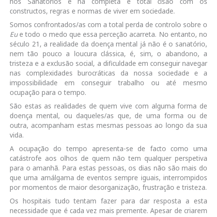
nos Sanatórios e na completa e total cisão com os
constructos, regras e normas de viver em sociedade.
Somos confrontados/as com a total perda de controlo sobre o
Eu
e todo o medo que essa perceção acarreta. No entanto, no
século 21, a realidade da doença mental já não é o sanatório,
nem tão pouco a loucura clássica, é, sim, o abandono, a
tristeza e a exclusão social, a dificuldade em conseguir navegar
nas complexidades burocráticas da nossa sociedade e a
impossibilidade em conseguir trabalho ou até mesmo
ocupação para o tempo.
São estas as realidades de quem vive com alguma forma de
doença mental, ou daqueles/as que, de uma forma ou de
outra, acompanham estas mesmas pessoas ao longo da sua
vida.
A ocupação do tempo apresenta-se de facto como uma
catástrofe aos olhos de quem não tem qualquer perspetiva
para o amanhã. Para estas pessoas, os dias não são mais do
que uma amálgama de eventos sempre iguais, interrompidos
por momentos de maior desorganização, frustração e tristeza.
Os hospitais tudo tentam fazer para dar resposta a esta
necessidade que é cada vez mais premente. Apesar de criarem