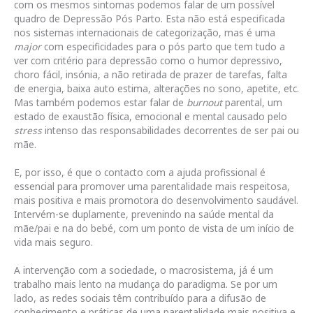
com os mesmos sintomas podemos falar de um possível
quadro de Depressão Pós Parto. Esta não está especificada
nos sistemas internacionais de categorização, mas é uma
major
com especificidades para o pós parto que tem tudo a
ver com critério para depressão como o humor depressivo,
choro fácil, insónia, a não retirada de prazer de tarefas, falta
de energia, baixa auto estima, alterações no sono, apetite, etc.
Mas também podemos estar falar de
burnout
parental, um
estado de exaustão física, emocional e mental causado pelo
stress
intenso das responsabilidades decorrentes de ser pai ou
mãe.
E, por isso, é que o contacto com a ajuda profissional é
essencial para promover uma parentalidade mais respeitosa,
mais positiva e mais promotora do desenvolvimento saudável.
Intervém-se duplamente, prevenindo na saúde mental da
mãe/pai e na do bebé, com um ponto de vista de um início de
vida mais seguro.
A intervenção com a sociedade, o macrosistema, já é um
trabalho mais lento na mudança do paradigma. Se por um
lado, as redes sociais têm contribuído para a difusão de
conhecimento e práticas de uma parentalidade mais positiva e