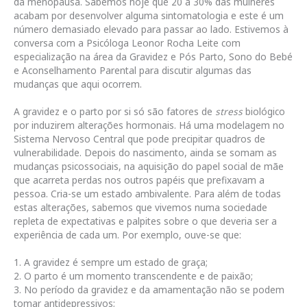
da menopausa. Sabemos hoje que 20 a 30% das mulheres
acabam por desenvolver alguma sintomatologia e este é um
número demasiado elevado para passar ao lado. Estivemos à
conversa com a Psicóloga Leonor Rocha Leite com
especialização na área da Gravidez e Pós Parto, Sono do Bebé
e Aconselhamento Parental para discutir algumas das
mudanças que aqui ocorrem.
A gravidez e o parto por si só são fatores de
stress
biológico
por induzirem alterações hormonais. Há uma modelagem no
Sistema Nervoso Central que pode precipitar quadros de
vulnerabilidade. Depois do nascimento, ainda se somam as
mudanças psicossociais, na aquisição do papel social de mãe
que acarreta perdas nos outros papéis que prefixavam a
pessoa. Cria-se um estado ambivalente. Para além de todas
estas alterações, sabemos que vivemos numa sociedade
repleta de expectativas e palpites sobre o que deveria ser a
experiência de cada um. Por exemplo, ouve-se que:
1. A gravidez é sempre um estado de graça;
2. O parto é um momento transcendente e de paixão;
3. No período da gravidez e da amamentação não se podem
tomar antidepressivos;